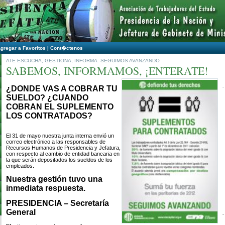
gregar a Favoritos
|
Cont�ctenos
ATE ESCUCHA, GESTIONA, INFORMA. SEGUIMOS AVANZANDO
SABEMOS, INFORMAMOS, ¡ENTERATE!
¿DONDE VAS A COBRAR TU
SUELDO? ¿CUANDO
COBRAN EL SUPLEMENTO
LOS CONTRATADOS?
El 31 de mayo nuestra junta interna envió un
correo electrónico a las responsables de
Recursos Humanos de Presidencia y Jefatura,
con respecto al cambio de entidad bancaria en
la que serán depositados los sueldos de los
empleados.
Nuestra gestión tuvo una
inmediata respuesta.
PRESIDENCIA – Secretaría
General