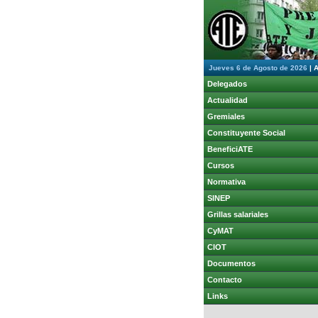
Jueves 6 de Agosto de 2026
|
A
Delegados
Actualidad
Gremiales
Constituyente Social
BeneficiATE
Cursos
Normativa
SINEP
Grillas salariales
CyMAT
CIOT
Documentos
Contacto
Links