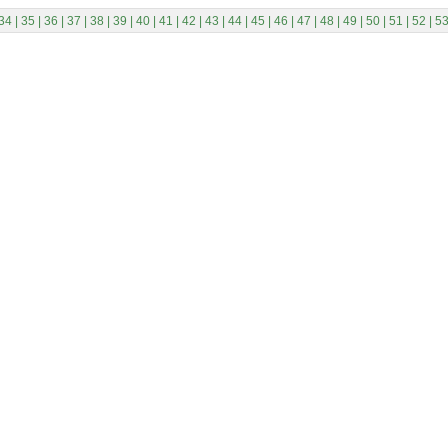
34
|
35
|
36
|
37
|
38
|
39
|
40
|
41
|
42
|
43
|
44
|
45
|
46
|
47
|
48
|
49
|
50
|
51
|
52
|
5