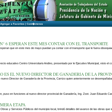
|
Agregar a Favoritos
|
Cont�ctenos
N° 6 ESPERAN ESTE MES CONTAR CON EL TRANSPORTE
speran que en este mes de mayo puedan ya contar con el transporte que le fuera obsequiado p
yecto educativo Centro Universitario Andino, presentado por le Ejecutivo Municipal, visto e
O ES EL NUEVO DIRECTOR DE GANADERIA DE LA PROVI
nuevo Director de Ganadería de la Provincia, Carrizo quien anteriormente se desempañaba c
llón, puso en funciones al nuevo director provincial de Ganadería, Ing. Zoot. Juan Eduard
IMERA ETAPA
 Obras y Servicios Públicos del municipio local, brindó detalles del avance de las obras que