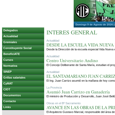
Domingo 9 de Agosto de 2026
INTERES GENERAL
Delegados
Actualidad
Actualidad
Gremiales
DESDE LA ESCUELA VIDA NUEVA 
Constituyente Social
Desde la Dirección de la escuela especial Vida Nueva e
BeneficiATE
Actualidad
Centro Universitario Andino
Cursos
El Concejo Deliberante de Santa María, estudian el pro
Normativa
SINEP
Actualidad
EL SANTAMARIANO JUAN CARRIZ
Grillas salariales
El Ing. Juan Carrizo asumió en la mañana de hoy como 
CyMAT
La Provincia
CIOT
Asumió Juan Carrizo en Ganadería
Documentos
El ministro de Producción y Desarrollo, Juan José Be
Contacto
Obras en el Bº Sacramento
AVANCE EN LAS OBRAS DE LA PR
Links
El Arquitecto Gustavo Marcial, responsable del área de