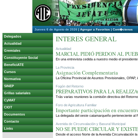
Jueves 6 de Agosto de 2026
|
Agregar a Favoritos
|
Cont�ctenos
INTERES GENERAL
Delegados
Actualidad
Actualidad
Gremiales
MARCIAL PIDIÓ PERDON AL PUEB
Constituyente Social
En una entrevista cedida a nuestro medio el presidente 
BeneficiATE
La Provincia
Asignación Complementaria
Cursos
La Oficina Provincial de Asuntos Previsionales, OPAP,
Normativa
SINEP
Fogón del Retorno
PREPARATIVOS PARA LA REALIZAC
Grillas salariales
Trás varias reuniones la comisión directiva del Retorno
CyMAT
Foro de Agricultura Familiar
CIOT
Importante participación en encuentr
Documentos
La delegada del oeste catamarqueño perteneciente al F
Contacto
Avenida de Circunvalación y Basural Municipal
NO SE PUEDE CIRCULAR Y EXIST
Links
Desde el acceso Norte de la Avenida Circunvalación la 