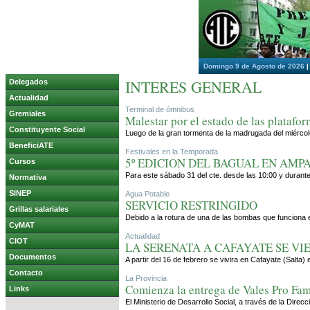
Domingo 9 de Agosto de 2026
INTERES GENERAL
Delegados
Actualidad
Terminal de ómnibus
Gremiales
Malestar por el estado de las platafo
Constituyente Social
Luego de la gran tormenta de la madrugada del miércol
BeneficiATE
Festivales en la Temporada
5º EDICION DEL BAGUAL EN AMP
Cursos
Para este sábado 31 del cte. desde las 10:00 y durante 
Normativa
SINEP
Agua Potable
SERVICIO RESTRINGIDO
Grillas salariales
Debido a la rotura de una de las bombas que funciona en
CyMAT
Actualidad
CIOT
LA SERENATA A CAFAYATE SE VI
Documentos
A partir del 16 de febrero se vivira en Cafayate (Salta
Contacto
La Provincia
Comienza la entrega de Vales Pro Fam
Links
El Ministerio de Desarrollo Social, a través de la Dire