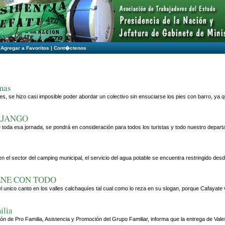
|
Agregar a Favoritos
|
Cont�ctenos
rmas
es, se hizo casi imposible poder abordar un colectivo sin ensuciarse los pies con barro, y
AJANGO
toda esa jornada, se pondrá en consideración para todos los turistas y todo nuestro departame
 el sector del camping municipal, el servicio del agua potable se encuentra restringido desde
ENE CON TODO
) el unico canto en los valles calchaquíes tal cual como lo reza en su slogan, porque Cafayate
ilia
cción de Pro Familia, Asistencia y Promoción del Grupo Familiar, informa que la entrega de Va