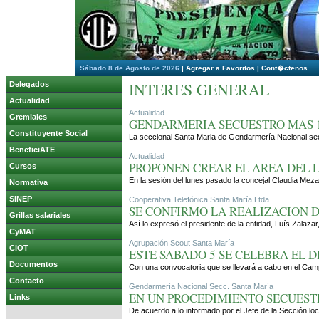
Sábado 8 de Agosto de 2026
|
Agregar a Favoritos
|
Cont�ctenos
INTERES GENERAL
Delegados
Actualidad
Actualidad
Gremiales
GENDARMERIA SECUESTRO MAS 1
Constituyente Social
La seccional Santa Maria de Gendarmería Nacional secu
BeneficiATE
Actualidad
PROPONEN CREAR EL AREA DEL 
Cursos
En la sesión del lunes pasado la concejal Claudia Meza 
Normativa
SINEP
Cooperativa Telefónica Santa María Ltda.
SE CONFIRMO LA REALIZACION D
Grillas salariales
Así lo expresó el presidente de la entidad, Luís Zalaz
CyMAT
Agrupación Scout Santa María
CIOT
ESTE SABADO 5 SE CELEBRA EL D
Documentos
Con una convocatoria que se llevará a cabo en el Campi
Contacto
Gendarmería Nacional Secc. Santa María
EN UN PROCEDIMIENTO SECUEST
Links
De acuerdo a lo informado por el Jefe de la Sección l