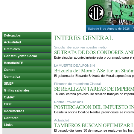
Sábado 8 de Agosto de 2026
|
INTERES GENERAL
Delegados
Actualidad
Singular liberación en nuestro medio
Gremiales
SE TRATA DE DOS CONDORES AN
Constituyente Social
Este singular acontecimiento está programado para el p
BeneficiATE
LA MUERTE DE ALFONSIN
Brizuela del Moral: ÂSe fue un Sinó
Cursos
El gobernador Eduardo Brizuela de Moral expresó su pro
Normativa
SINEP
Piletones de tratamiento Cloacal
SE REALIZAN TAREAS DE IMPER
Grillas salariales
Tal cual estaba previsto, se realizan trabajos de impe
CyMAT
Rentas Provinciales
CIOT
POSTERGACION DEL IMPUESTO I
Documentos
Desde la oficina local de Rentas provinciales se inform
Contacto
Actualidad
TAMBEROS BUSCAN OPTIMIZAR 
Links
El pasado día lunes 30 de marzo, se realizo en las Ins