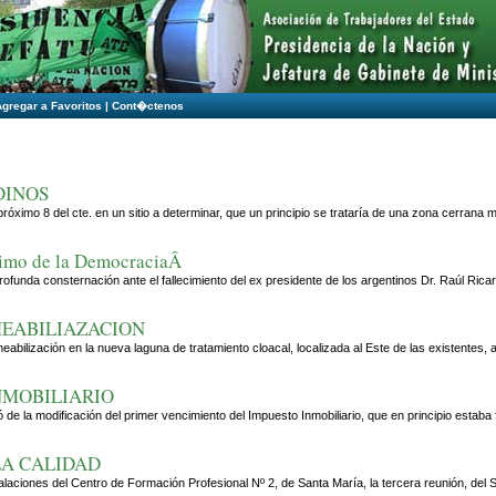
Agregar a Favoritos
|
Cont�ctenos
DINOS
róximo 8 del cte. en un sitio a determinar, que un principio se trataría de una zona cerran
nimo de la DemocraciaÂ
funda consternación ante el fallecimiento del ex presidente de los argentinos Dr. Raúl Ricar
MEABILIAZACION
rmeabilización en la nueva laguna de tratamiento cloacal, localizada al Este de las existent
NMOBILIARIO
ó de la modificación del primer vencimiento del Impuesto Inmobiliario, que en principio estaba
LA CALIDAD
talaciones del Centro de Formación Profesional Nº 2, de Santa María, la tercera reunión, del