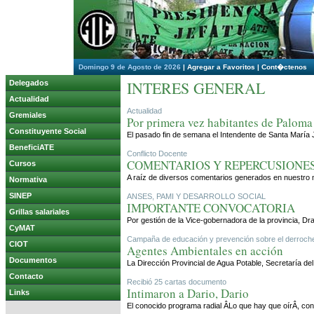
Domingo 9 de Agosto de 2026
|
Agregar a Favoritos
|
Cont�ctenos
INTERES GENERAL
Delegados
Actualidad
Actualidad
Gremiales
Por primera vez habitantes de Paloma
Constituyente Social
El pasado fin de semana el Intendente de Santa María J
BeneficiATE
Conflicto Docente
COMENTARIOS Y REPERCUSIONE
Cursos
A raíz de diversos comentarios generados en nuestro m
Normativa
SINEP
ANSES, PAMI Y DESARROLLO SOCIAL
IMPORTANTE CONVOCATORIA
Grillas salariales
Por gestión de la Vice-gobernadora de la provincia, Dr
CyMAT
Campaña de educación y prevención sobre el derroch
CIOT
Agentes Ambientales en acción
Documentos
La Dirección Provincial de Agua Potable, Secretaría de
Contacto
Recibió 25 cartas documento
Intimaron a Dario, Dario
Links
El conocido programa radial ÂLo que hay que oírÂ, co