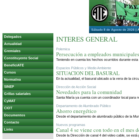
Sábado 8 de Agosto de 2026
|
INTERES GENERAL
Delegados
Actualidad
Polemica
Gremiales
Persecución a empleados municipale
Constituyente Social
Teniendo en cuenta los hechos ocurridos durante esta 
BeneficiATE
Espacios Públicos y Medio Ambiente
SITUACION DEL BASURAL
Cursos
En la actualidad, el basural ubicado a la vera de la ci
Normativa
SINEP
Dirección de Acción Social
Novedades para la comunidad
Grillas salariales
Santa María ya cuenta con un coordinador local para rea
CyMAT
Departamento de Alumbrado Público
CIOT
Ahorro energético
Documentos
Desde el departamento de alumbrado público de la Munic
Contacto
Nuevos programas
Canal 4 se viene con todo en el mes d
Links
Desde la Dirección de canal 4 del video cable, se es