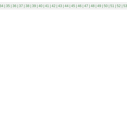
34
|
35
|
36
|
37
|
38
|
39
|
40
|
41
|
42
|
43
|
44
|
45
|
46
|
47
|
48
|
49
|
50
|
51
|
52
|
5