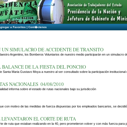
gregar a Favoritos
|
Cont�ctenos
N UN SIMULACRO DE ACCIDENTE DE TRANSITO
aestro Argentino, los Bomberos Voluntarios de nuestro medio participarán en un simulacro de
L BALANCE DE LA FIESTA DEL PONCHO
 de Santa Maria Gustavo Moya a nuestro al ser consultado sobre la participación instituciona
TAS NACIONALES  04/08/2010
ialidad informa sobre el estado de rutas nacionales bajo su jurisdicción
que con motivo de las medidas de fuerza dispuestas por los empleados bancarios, se decidió
 LEVANTARON EL CORTE DE RUTA
 de ruta que estaban realizando en la 40, pero prometieron volver y con más fuerza para pe