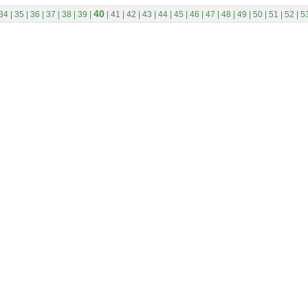
40
34
|
35
|
36
|
37
|
38
|
39
|
|
41
|
42
|
43
|
44
|
45
|
46
|
47
|
48
|
49
|
50
|
51
|
52
|
5