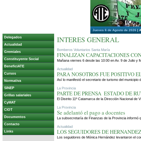
Jueves 6 de Agosto de 2026
|
A
INTERES GENERAL
Delegados
Actualidad
Bomberos Voluntarios Santa María
Gremiales
FINALIZAN CAPACITACIONES CO
Constituyente Social
Mañana viernes 6 desde las 10:00 en Av. 9 de Julio y M
BeneficiATE
Actualidad
PARA NOSOTROS FUE POSITIVO E
Cursos
Así lo manifestó el secretario de turismo del municipio
Normativa
SINEP
La Provincia
PARTE DE PRENSA  ESTADO DE RU
Grillas salariales
El Distrito 11º Catamarca de la Dirección Nacional de V
CyMAT
La Provincia
CIOT
Se adelantó el pago a docentes
Documentos
La subsecretaría de Finanzas de la Provincia informó 
Contacto
Actualidad
LOS SEGUIDORES DE HERNANDEZ
Links
Los seguidores de Mónica Hernández levantaron el corte