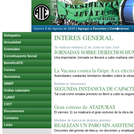
Jueves 6 de Agosto de 2026
|
Agregar a Favoritos
|
Cont�ctenos
INTERES GENERAL
Delegados
Actualidad
Se realizan mañana 11 de Junio en San José
Gremiales
JORNADAS SOBRE DERECHOS HU
Constituyente Social
Una importante Jornada se llevará a cabo mañana vierne
BeneficiATE
La Vacuna contra la Gripe A es efecti
Cursos
Autoridades sanitarias brindaron detalles sobre la situ
Normativa
SINEP
Bomberos Voluntarios
SEGUNDA INSTANCIA DE CAPACI
Grillas salariales
Tal cual como estaba previsto se llevó a cabo la segun
CyMAT
CIOT
Gran estreno de ATADURAS
Documentos
El viernes 11 se realizará el gran estreno de la obra de
Contacto
Medidas de fuerza de distintos gremios
REALIZAN UN PARO SIN ASISTEN
Links
Docentes del gremio de Ateca, no-docentes y empleados 