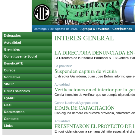
Domingo 9 de Agosto de 2026
|
Agregar a Favoritos
|
Cont�ctenos
INTERES GENERAL
Delegados
Actualidad
Gremiales
LA DIRECTORA DENUNCIADA EN S
Constituyente Social
La Directora de la Escuela Polimodal N. 13 General Sa
BeneficiATE
La provincia
Suspenden captura de vicuña
Cursos
El director Ganadería, Juan José Bellón, informó que s
Normativa
SINEP
Actualidad
Verificaciones en el interior por la ga
Grillas salariales
Con la intención de verificar que se cumpla el precio d
CyMAT
Censo Nacional Agropecuario
CIOT
ETAPA DE CAPACITACIÓN
Documentos
Con alguna demora en nuestra provincia, finalmente di
Contacto
Actualidad
PRESENTARON EL PROYECTO DE L
Links
En coincidencia con la semana del niño especial, el d