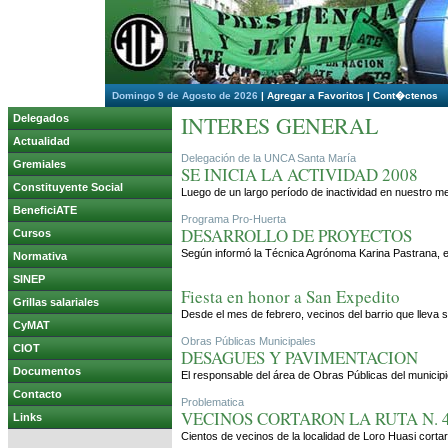
Domingo 9 de Agosto de 2026
|
Agregar a Favoritos
|
Cont�ctenos
INTERES GENERAL
Delegados
Actualidad
Delegación de la UNCA Santa María
Gremiales
SE INICIA LA ACTIVIDAD 2008
Constituyente Social
Luego de un largo período de inactividad en nuestro me
BeneficiATE
Programa Pro-Huerta
DESARROLLO DE PROYECTOS
Cursos
Según informó la Técnica Agrónoma Karina Pastrana, el
Normativa
SINEP
Fiesta en honor a San Expedito
Grillas salariales
Desde el mes de febrero, vecinos del barrio que lleva s
CyMAT
Obras Públicas Municipales
CIOT
DESAGUES Y PAVIMENTACION
Documentos
El responsable del área de Obras Públicas del municip
Contacto
Problematica
VECINOS CORTARON LA RUTA N.
Links
Cientos de vecinos de la localidad de Loro Huasi corta