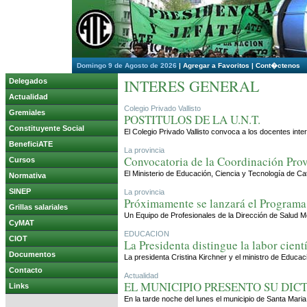
Domingo 9 de Agosto de 2026
|
Agregar a Favoritos
|
Cont�ctenos
INTERES GENERAL
Delegados
Actualidad
Colegio Privado Vallisto
Gremiales
POSTITULOS DE LA U.N.T.
Constituyente Social
El Colegio Privado Vallisto convoca a los docentes in
BeneficiATE
La provincia
Convocatoria de la Coordinación Prov
Cursos
El Ministerio de Educación, Ciencia y Tecnología de Ca
Normativa
SINEP
La provincia
Próximamente se lanzará el Programa 
Grillas salariales
Un Equipo de Profesionales de la Dirección de Salud M
CyMAT
EDUCACION
CIOT
La Presidenta distingue la labor cient
Documentos
La presidenta Cristina Kirchner y el ministro de Educ
Contacto
Actualidad
EL MUNICIPIO PRESENTO SU DIC
Links
En la tarde noche del lunes el municipio de Santa Maria