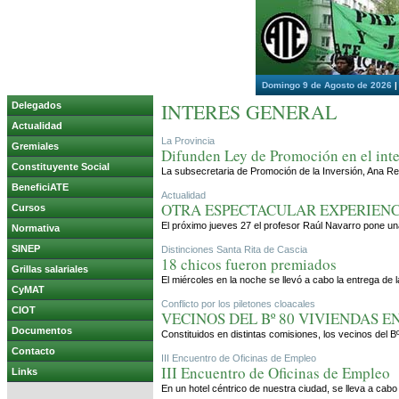
Domingo 9 de Agosto de 2026
INTERES GENERAL
Delegados
Actualidad
La Provincia
Gremiales
Difunden Ley de Promoción en el inte
Constituyente Social
La subsecretaria de Promoción de la Inversión, Ana Rebe
BeneficiATE
Actualidad
OTRA ESPECTACULAR EXPERIEN
Cursos
El próximo jueves 27 el profesor Raúl Navarro pone u
Normativa
SINEP
Distinciones Santa Rita de Cascia
18 chicos fueron premiados
Grillas salariales
El miércoles en la noche se llevó a cabo la entrega de
CyMAT
Conflicto por los piletones cloacales
CIOT
VECINOS DEL Bº 80 VIVIENDAS E
Documentos
Constituidos en distintas comisiones, los vecinos del B
Contacto
III Encuentro de Oficinas de Empleo
III Encuentro de Oficinas de Empleo
Links
En un hotel céntrico de nuestra ciudad, se lleva a cabo