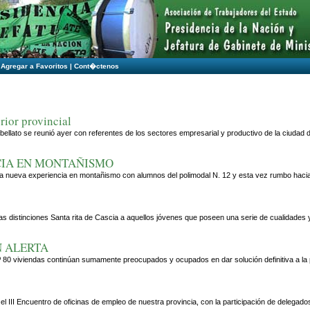
|
Agregar a Favoritos
|
Cont�ctenos
rior provincial
llato se reunió ayer con referentes de los sectores empresarial y productivo de la ciudad de 
CIA EN MONTAÑISMO
na nueva experiencia en montañismo con alumnos del polimodal N. 12 y esta vez rumbo haci
 las distinciones Santa rita de Cascia a aquellos jóvenes que poseen una serie de cualidad
N ALERTA
º 80 viviendas continúan sumamente preocupados y ocupados en dar solución definitiva a la pr
 el III Encuentro de oficinas de empleo de nuestra provincia, con la participación de delegad